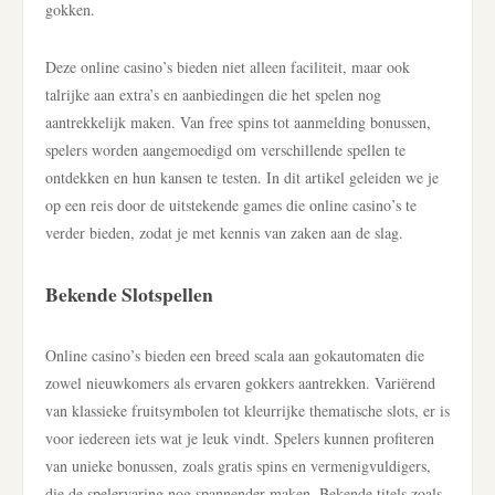
gokken.
Deze online casino’s bieden niet alleen faciliteit, maar ook
talrijke aan extra’s en aanbiedingen die het spelen nog
aantrekkelijk maken. Van free spins tot aanmelding bonussen,
spelers worden aangemoedigd om verschillende spellen te
ontdekken en hun kansen te testen. In dit artikel geleiden we je
op een reis door de uitstekende games die online casino’s te
verder bieden, zodat je met kennis van zaken aan de slag.
Bekende Slotspellen
Online casino’s bieden een breed scala aan gokautomaten die
zowel nieuwkomers als ervaren gokkers aantrekken. Variërend
van klassieke fruitsymbolen tot kleurrijke thematische slots, er is
voor iedereen iets wat je leuk vindt. Spelers kunnen profiteren
van unieke bonussen, zoals gratis spins en vermenigvuldigers,
die de spelervaring nog spannender maken. Bekende titels zoals