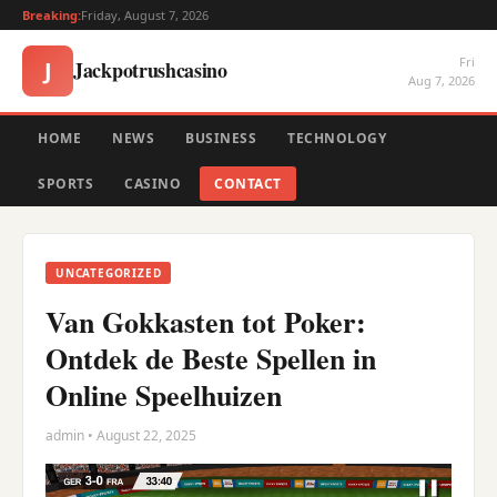
Breaking:
Friday, August 7, 2026
Fri
Jackpotrushcasino
J
Aug 7, 2026
HOME
NEWS
BUSINESS
TECHNOLOGY
SPORTS
CASINO
CONTACT
UNCATEGORIZED
Van Gokkasten tot Poker:
Ontdek de Beste Spellen in
Online Speelhuizen
admin • August 22, 2025