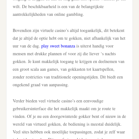
wilt. De beschikbaarheid is een van de belangrijkste
aantrekkelijkheden van online gambling.
Bovendien zijn virtuele casino’s altijd toegankelijk, dit betekent
dat je altijd de optie hebt om te gokken, niet afhankelijk van het
uur van de dag.
play sweet bonanza
is uiterst handig voor
mensen met drukke plannen of voor zij die liever ‘s nachts
gokken. Je kunt makkelijk toegang te krijgen en deelnemen van
een groot scala aan games, van gokkasten tot kaartspellen,
zonder restricties van traditionele openingstijden. Dit biedt een
ongekend graad van aanpassing.
Verder bieden veel virtuele casino’s een eenvoudige
gebruikersinterface die het makkelijk maakt om je route te
vinden. Of je nu een doorgewinterde gokker bent of nieuw in de
wereld van virtueel gokken, de bediening is meestal duidelijk.
Veel sites hebben ook moeilijke toepassingen, zodat je zelf waar