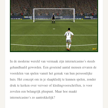
In de moderne wereld van vermaak zijn internetcasino’s steeds
gehandhaafd geworden. Een groeiend aantal mensen ervaren de
voordelen van spelen vanuit het gemak van hun persoonlijke
huis. Het concept om in je slaapkledij te kunnen spelen, zonder
druk te kerken over vervoer of kledingvoorschriften, is voor
zovelen een belangrijk pluspunt. Maar hoe maakt
internetcasino’s zo aantrekkelijk?