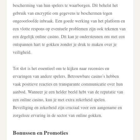
bescherming van hun spelers te waarborgen. Dit behelst het
gebruik van encryptie om gegevens te beschermen tegen
ongeoorloofde inbraak. Een goede werking van het platform en
een vlotte respons op eventuele problemen zijn ook tekenen van
een degelijk online casino. Dit kan je ondersteunen om met een
ontspannen hart te gokken zonder je druk te maken over je
veiligheid.
Tot slot is het essentieel om te kijken naar recensies en
ervaringen van andere spelers. Betrouwbare casino’s hebben
vaak positieve reacties en transparante communicatie over hun
aanbod. Wanneer je een helder beeld hebt van de reputatie van
een online casino, kun je met extra zekerheid spelen.
Beveiliging en zekerheid zijn cruciaal voor een aangename en
zorgeloze ervaring in de sector van online gokken.
Bonussen en Promoties