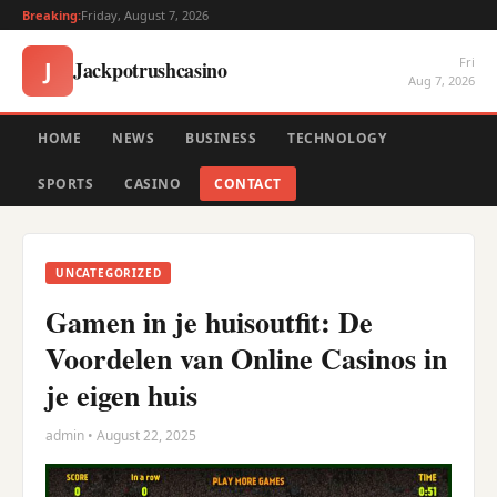
Breaking:
Friday, August 7, 2026
Fri
Jackpotrushcasino
J
Aug 7, 2026
HOME
NEWS
BUSINESS
TECHNOLOGY
SPORTS
CASINO
CONTACT
UNCATEGORIZED
Gamen in je huisoutfit: De
Voordelen van Online Casinos in
je eigen huis
admin • August 22, 2025