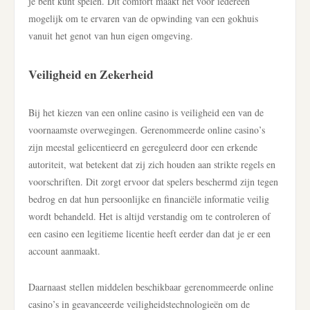
je bent kunt spelen. Dit comfort maakt het voor iedereen
mogelijk om te ervaren van de opwinding van een gokhuis
vanuit het genot van hun eigen omgeving.
Veiligheid en Zekerheid
Bij het kiezen van een online casino is veiligheid een van de
voornaamste overwegingen. Gerenommeerde online casino’s
zijn meestal gelicentieerd en gereguleerd door een erkende
autoriteit, wat betekent dat zij zich houden aan strikte regels en
voorschriften. Dit zorgt ervoor dat spelers beschermd zijn tegen
bedrog en dat hun persoonlijke en financiële informatie veilig
wordt behandeld. Het is altijd verstandig om te controleren of
een casino een legitieme licentie heeft eerder dan dat je er een
account aanmaakt.
Daarnaast stellen middelen beschikbaar gerenommeerde online
casino’s in geavanceerde veiligheidstechnologieën om de